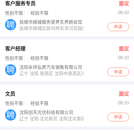
客户服务专员
面议
08-10
性别不限
经验不限
抚顺市顺城植秀堂养生养颜会馆
申请
抚顺市顺城区新玛特东浑河花园门市
客户经理
面议
08-10
性别不限
经验不限
沈阳永祥弘昇汽车销售有限公司
申请
辽宁 沈阳 铁西区 沈阳市铁西区兴华北街18号
文员
面议
08-10
性别不限
经验不限
沈阳创天光伏科技有限公司
申请
辽宁 沈阳 沈北新区 沈阳沈北新区兴隆台镇救兵台村