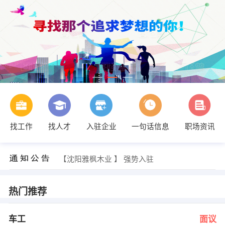
找工作
找人才
入驻企业
一句话信息
职场资讯
王小姐 发布 [幼儿教师 ] 招聘信息
【辽宁省中亚电子商务有限公司】 强势入驻
【沈阳雅枫木业 】 强势入驻
【沈阳孚优科技有限公司 】 强势入驻
【沈阳市和平区田园幼儿园 】 强势入驻
【沈阳东北橡塑材料有限公司 】 强势入驻
热门推荐
梁经理 发布 [车工 ] 招聘信息
吕校长 发布 [助教老师 ] 招聘信息
林岩 发布 [销售代表 ] 招聘信息
车工
面议