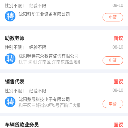
人事部 发布 [车辆贷款业务员 ] 招聘信息
08-10
性别不限
经验不限
王小姐 发布 [幼儿教师 ] 招聘信息
【辽宁省中亚电子商务有限公司】 强势入驻
沈阳科华工业设备有限公司
申请
助教老师
面议
08-10
性别不限
经验不限
沈阳咪稊花朵教育咨询有限公司
申请
辽宁 沈阳 浑南区 浑南东路金地滨河国际左岸20-6号1门
销售代表
面议
08-10
性别不限
经验不限
沈阳鼎晟科技电子有限公司
申请
和平区三好街90甲5号百脑汇大厦2201室
车辆贷款业务员
面议